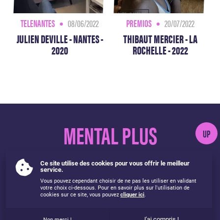
TELENANTES
08/06/2022
PREMIOS
20/07/2022
JULIEN DEVILLE - NANTES -
THIBAUT MERCIER - LA
2020
ROCHELLE - 2022
MENTAL PLUS
UP
Ce site utilise des cookies pour vous offrir le meilleur
service.
Vous pouvez cependant choisir de ne pas les utiliser en validant
Mentions légales
Utilisation des cookies
Protection des données
votre choix ci-dessous. Pour en savoir plus sur l'utilisation de
cookies sur ce site, vous pouvez
cliquer ici
.
Règlement intérieur
Réclamation
CGV
Plan du site
Mental Plus © 2020-2026. Conception à Lyon par
sercopointweb
J'ai compris !
Non merci !