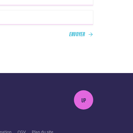
ENVOYER
UP
mation
CGV
Plan du site