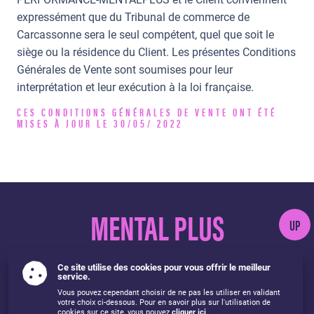
expressément que du Tribunal de commerce de
Carcassonne sera le seul compétent, quel que soit le
siège ou la résidence du Client. Les présentes Conditions
Générales de Vente sont soumises pour leur
interprétation et leur exécution à la loi française.
CES CONDITIONS GÉNÉRALES DE VENTE ONT ÉTÉ
MISES À JOUR LE 30/05/ 2022
MENTAL PLUS
UP
Ce site utilise des cookies pour vous offrir le meilleur
service.
Vous pouvez cependant choisir de ne pas les utiliser en validant
Mentions légales
Utilisation des cookies
Protection des données
votre choix ci-dessous. Pour en savoir plus sur l'utilisation de
cookies sur ce site, vous pouvez
cliquer ici
.