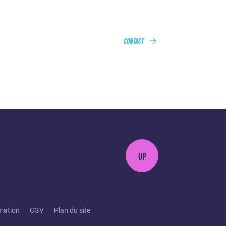
CONTACT
UP
mation
CGV
Plan du site