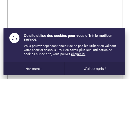
Ce site utilise des cookies pour vous offrir le meilleur
service.
Vous pouvez cependant choisir de ne pas les utiliser en validant
votre choix ci-dessous. Pour en savoir plus sur l'utilisation de
cookies sur ce site, vous pouvez
cliquer ici
.
J'ai compris !
Non merci !
VOUS AIMEREZ AUSSI...
SPECIALISATION EN EDUCATION MENTALE ET