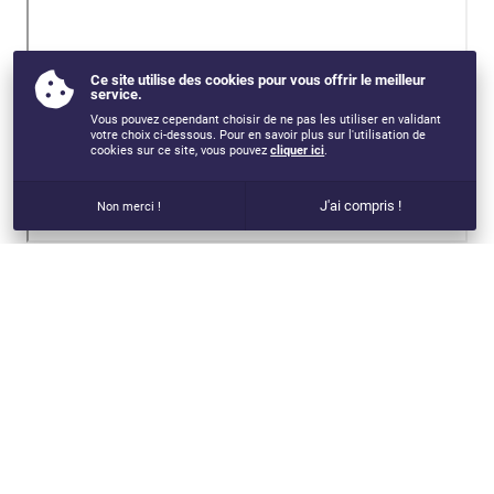
Ce site utilise des cookies pour vous offrir le meilleur
service.
Vous pouvez cependant choisir de ne pas les utiliser en validant
votre choix ci-dessous. Pour en savoir plus sur l'utilisation de
cookies sur ce site, vous pouvez
cliquer ici
.
J'ai compris !
Non merci !
VOUS AIMEREZ AUSSI...
SPECIALISATION EN EDUCATION MENTALE ET
PREPARATION MENTALE - 2024