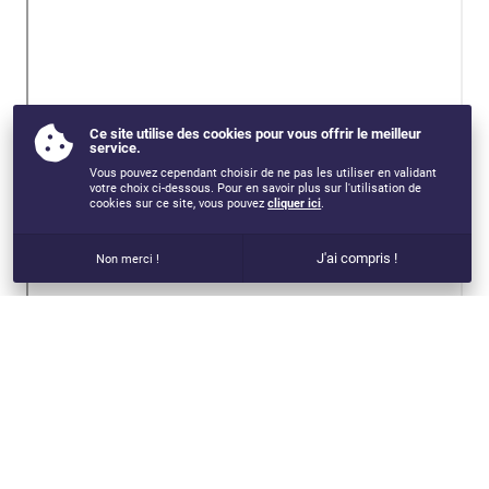
Ce site utilise des cookies pour vous offrir le meilleur
service.
Vous pouvez cependant choisir de ne pas les utiliser en validant
votre choix ci-dessous. Pour en savoir plus sur l'utilisation de
cookies sur ce site, vous pouvez
cliquer ici
.
J'ai compris !
Non merci !
VOUS AIMEREZ AUSSI...
SPECIALISATION EN EDUCATION MENTALE ET