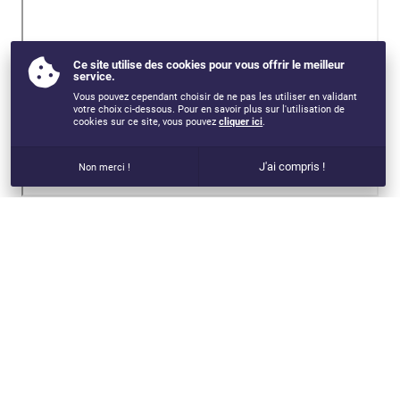
Ce site utilise des cookies pour vous offrir le meilleur
service.
Vous pouvez cependant choisir de ne pas les utiliser en validant
votre choix ci-dessous. Pour en savoir plus sur l'utilisation de
cookies sur ce site, vous pouvez
cliquer ici
.
J'ai compris !
Non merci !
VOUS AIMEREZ AUSSI...
SPECIALISATION EN EDUCATION MENTALE ET
PREPARATION MENTALE - 2024