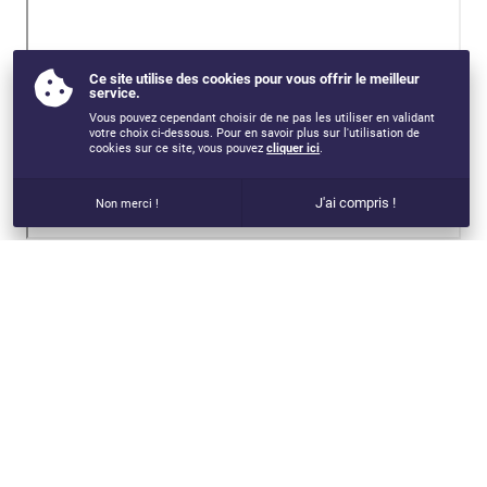
Ce site utilise des cookies pour vous offrir le meilleur
service.
Vous pouvez cependant choisir de ne pas les utiliser en validant
votre choix ci-dessous. Pour en savoir plus sur l'utilisation de
cookies sur ce site, vous pouvez
cliquer ici
.
J'ai compris !
Non merci !
VOUS AIMEREZ AUSSI...
SPECIALISATION EN EDUCATION MENTALE ET
PREPARATION MENTALE - 2024