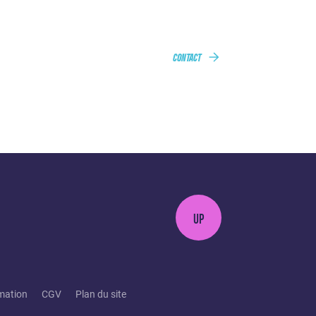
CONTACT
UP
mation
CGV
Plan du site