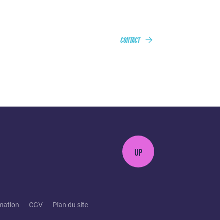
CONTACT
UP
mation
CGV
Plan du site