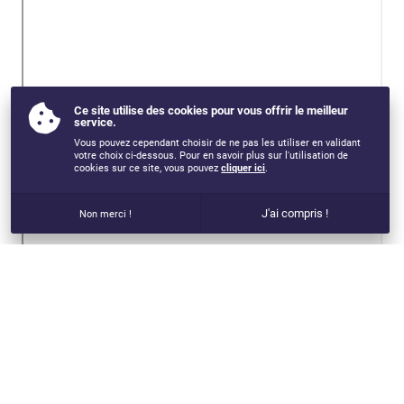
Ce site utilise des cookies pour vous offrir le meilleur
service.
Vous pouvez cependant choisir de ne pas les utiliser en validant
votre choix ci-dessous. Pour en savoir plus sur l'utilisation de
cookies sur ce site, vous pouvez
cliquer ici
.
J'ai compris !
Non merci !
VOUS AIMEREZ AUSSI...
SPECIALISATION EN EDUCATION MENTALE ET